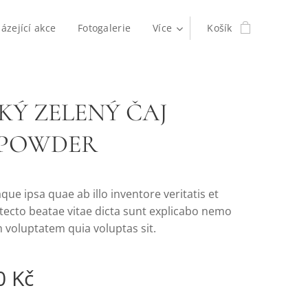
ázející akce
Fotogalerie
Více
Košík
KÝ ZELENÝ ČAJ
POWDER
ue ipsa quae ab illo inventore veritatis et
itecto beatae vitae dicta sunt explicabo nemo
 voluptatem quia voluptas sit.
0
Kč