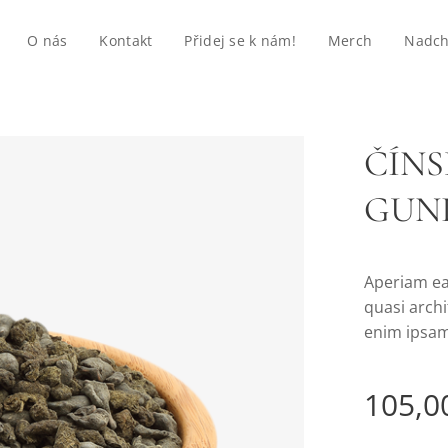
O nás
Kontakt
Přidej se k nám!
Merch
Nadch
ČÍNS
GUN
Aperiam eaq
quasi arch
enim ipsam
105,0